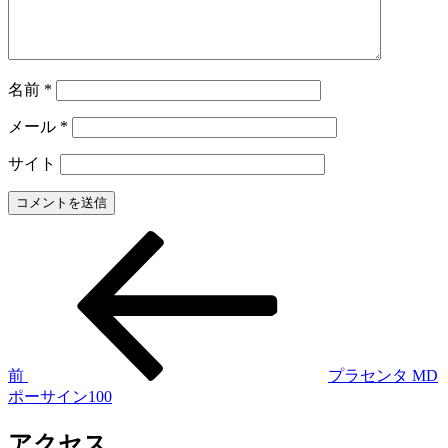
名前
*
メール
*
サイト
過
投
去
稿
の
投
ナ
稿
ビ
ゲ
前
プラセンタ MD
ポーサイン100
ー
シ
アクセス