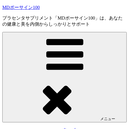
コ
MDポーサイン100
ン
プラセンタサプリメント「MDポーサイン100」は、あなた
テ
の健康と美を内側からしっかりとサポート
ン
ツ
へ
ス
キ
ッ
プ
メニュー