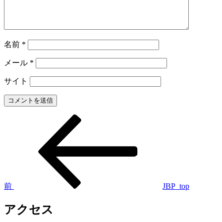
名前
*
メール
*
サイト
過
投
去
稿
の
投
ナ
稿
ビ
ゲ
前
JBP_top
ー
アクセス
シ