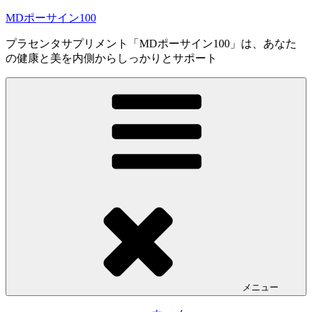
コ
MDポーサイン100
ン
プラセンタサプリメント「MDポーサイン100」は、あなた
テ
の健康と美を内側からしっかりとサポート
ン
ツ
へ
ス
キ
ッ
プ
メニュー