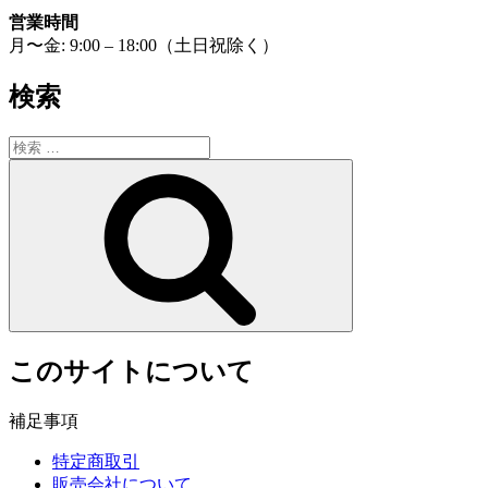
ョ
営業時間
月〜金: 9:00 – 18:00（土日祝除く）
ン
検索
検
索:
検
索
このサイトについて
補足事項
特定商取引
販売会社について